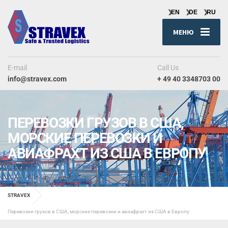
МЕНЮ
E-mail
Call Us
info@stravex.com
+ 49 40 3348703 00
ПЕРЕВОЗКИ ГРУЗОВ В США,
МОРСКИЕ ПЕРЕВОЗКИ И
АВИАФРАХТ ИЗ США В ЕВРОПУ
STRAVEX
Перевозки грузов в США, морские перевозки и авиафрахт из США в Европу