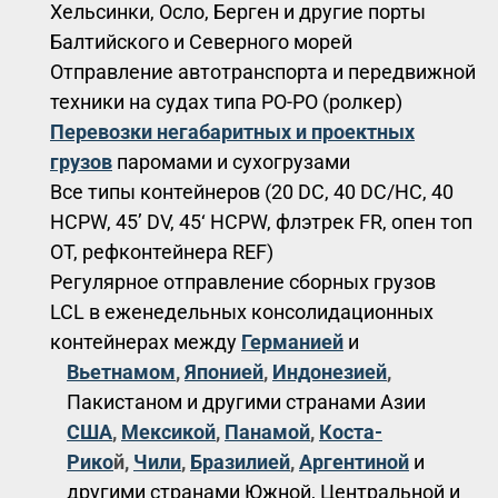
Хельсинки, Осло, Берген и другие порты
Балтийского и Северного морей
Отправление автотранспорта и передвижной
техники на судах типа РО-РО (ролкер)
Перевозки негабаритных и проектных
грузов
паромами и сухогрузами
Все типы контейнеров (20 DC, 40 DC/HC, 40
HCPW, 45’ DV, 45‘ HCPW, флэтрек FR, опен топ
OT, рефконтейнера REF)
Регулярное отправление сборных грузов
LCL в еженедельных консолидационных
контейнерах между
Германией
и
Вьетнамом
,
Японией
,
Индонезией
,
Пакистаном и другими странами Азии
США
,
Мексикой
,
Панамой
,
Коста-
Рико
й,
Чили
,
Бразилией
,
Аргентиной
и
другими странами Южной, Центральной и