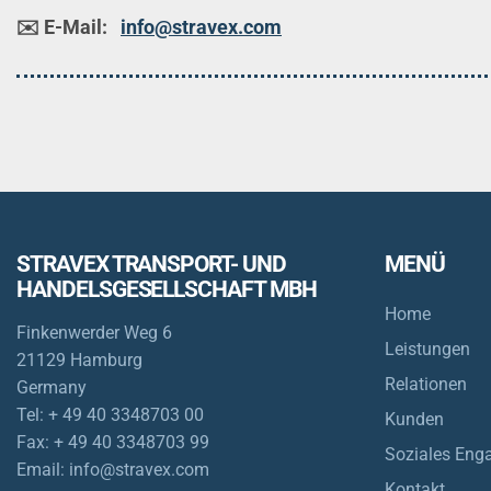
✉️ E-Mail:
info@stravex.com
STRAVEX TRANSPORT- UND
MENÜ
HANDELSGESELLSCHAFT MBH
Home
Finkenwerder Weg 6
Leistungen
21129 Hamburg
Relationen
Germany
Tel:
+ 49 40 3348703 00
Kunden
Fax:
+ 49 40 3348703 99
Soziales Eng
Email:
info@stravex.com
Kontakt