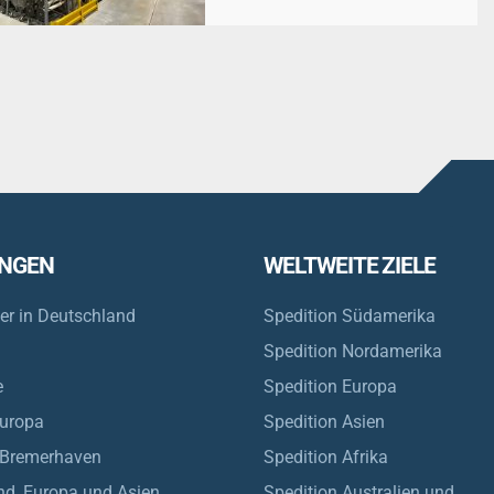
UNGEN
WELTWEITE ZIELE
ger in Deutschland
Spedition Südamerika
Spedition Nordamerika
e
Spedition Europa
Europa
Spedition Asien
 Bremerhaven
Spedition Afrika
nd, Europa und Asien
Spedition Australien und