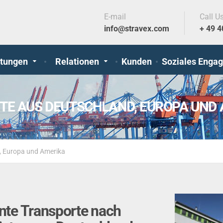
E-mail
Call U
info@stravex.com
+ 49 
stungen
Relationen
Kunden
Soziales Enga
RTE AUS DEUTSCHLAND, EUROPA UND
d, Europa und Amerika
ente Transporte nach