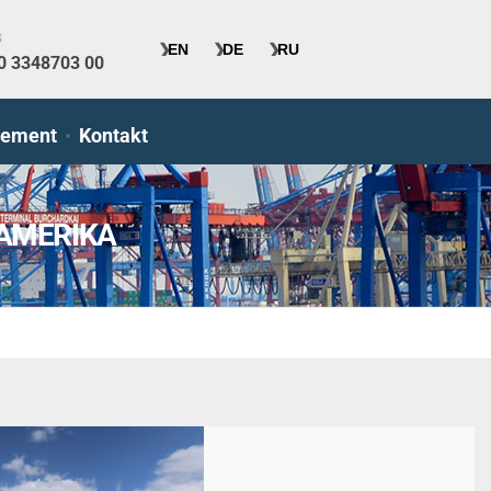
s
40 3348703 00
gement
Kontakt
 AMERIKA