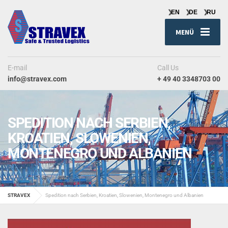
MENÜ
E-mail
Call Us
info@stravex.com
+ 49 40 3348703 00
SPEDITION NACH SERBIEN,
KROATIEN, SLOWENIEN,
MONTENEGRO UND ALBANIEN
STRAVEX
Spedition nach Serbien, Kroatien, Slowenien, Montenegro und Albanien